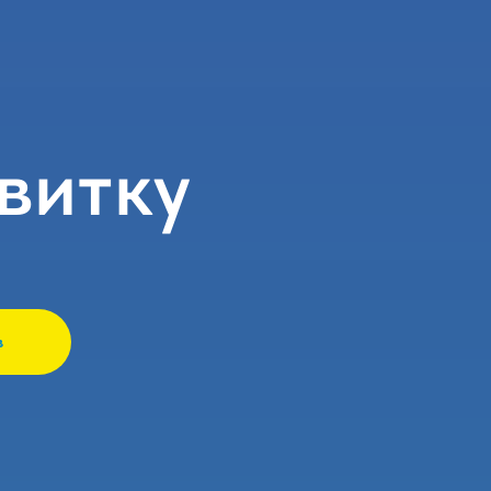
витку
в