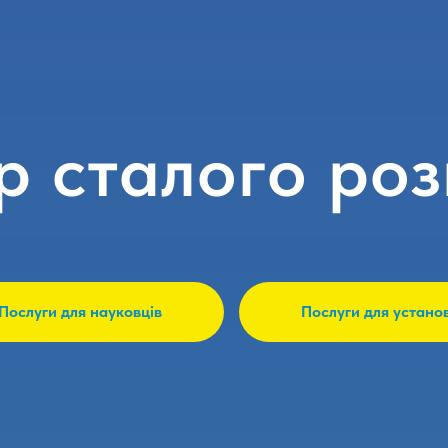
р сталого роз
Послуги для науковців
Послуги для устано