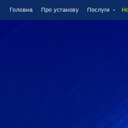
Головна
Про установу
Послуги
Н