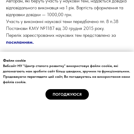
Авторам, які беруть участь у науковій темі, надається довідка
відповідального виконавця на 1 рік. Вартість оформлення та
відправки довідки — 1000,00 грн.
Участь у виконанні наукової теми передбачено пп. 8 п.38
Постанови КМУ №1187 від 30 грудня 2015 року.
Перелік зареєстрованих наукових тем представлено за
посиланням
.
Контактна інформація:
Файли cookie
+38(044)222-5889
Вебсайт НУ "Центр сталого розвитку" використовує файли cookie, які
+38(067)333-4556
допомагають нам зробити сайт більш швидким, зручним та функціональним.
info@csr.com.ua
Продовжуючи переглядати цей сайт, Ви погоджуєтесь на використання нами
файлів cookie.
ПОГОДЖУЮСЯ