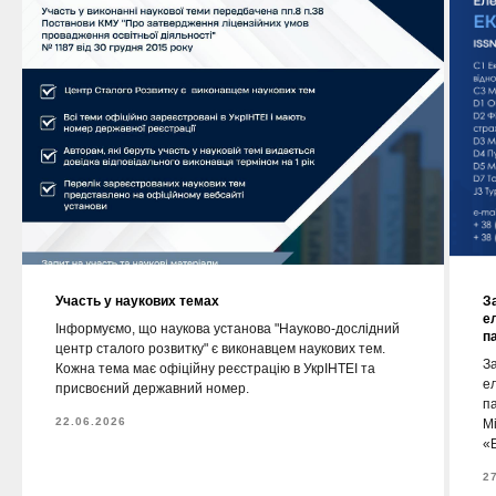
Участь у наукових темах
З
е
Інформуємо, що наукова установа "Науково-дослідний
п
центр сталого розвитку" є виконавцем наукових тем.
За
Кожна тема має офіційну реєстрацію в УкрІНТЕІ та
е
присвоєний державний номер.
п
22.06.2026
М
«Е
2