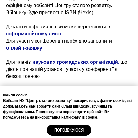
офіційному вебсайті Центру сталого розвитку.
Збірнику буде присвоєно ISBN (Чехія).
Детальну інформацію ви може переглянути в
інформаційному листі
Для участі у конференції необхідно заповнити
онлайн-заявку
.
Для членів
наукових громадських організацій,
що
діють при нашій установі, участь у конференції є
безкоштовною
Контактна інформація:
Файли cookie
+38(044)222-5889
Вебсайт НУ "Центр сталого розвитку" використовує файли cookie, які
+38(067)333-4556
допомагають нам зробити сайт більш швидким, зручним та
info@csr.com.ua
функціональним. Продовжуючи переглядати цей сайт, Ви
погоджуєтесь на використання нами файлів cookie.
ПОГОДЖУЮСЯ