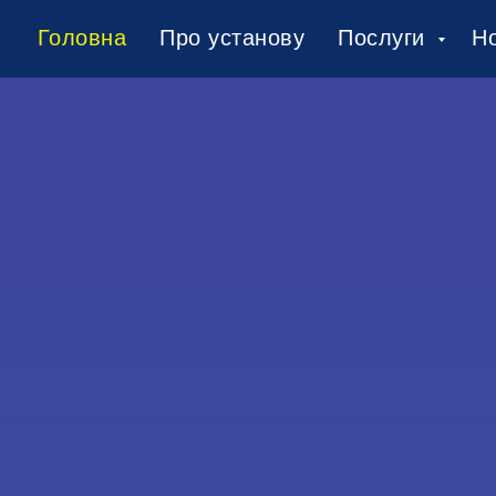
Головна
Про установу
Послуги
Н