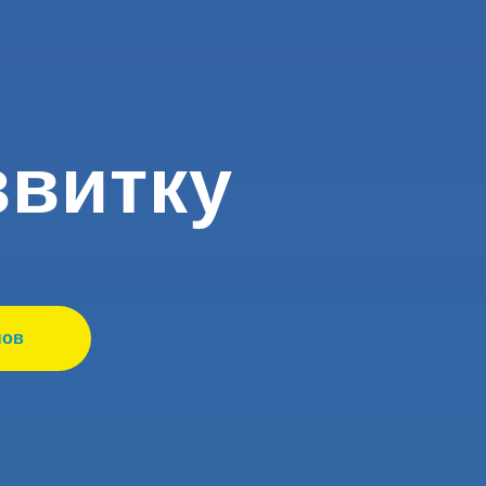
звитку
нов