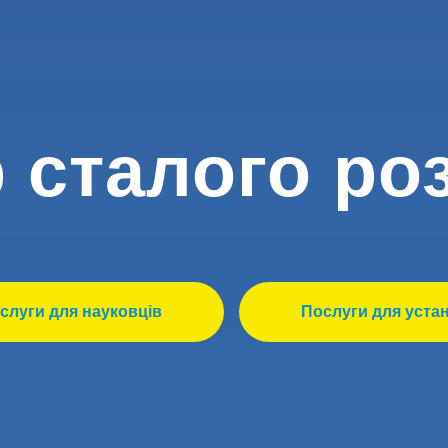
 сталого ро
слуги для науковців
Послуги для уста