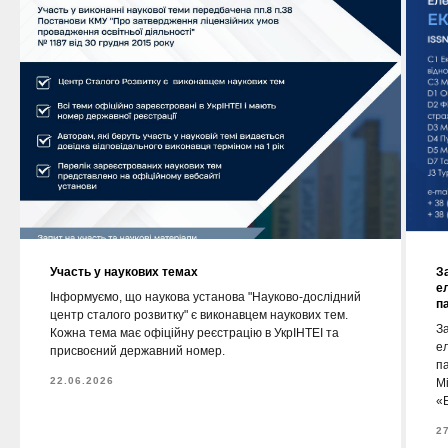
Участь у наукових темах
З
е
Інформуємо, що наукова установа "Науково-дослідний
п
центр сталого розвитку" є виконавцем наукових тем.
За
Кожна тема має офіційну реєстрацію в УкрІНТЕІ та
е
присвоєний державний номер.
п
22.06.2026
М
«Е
2