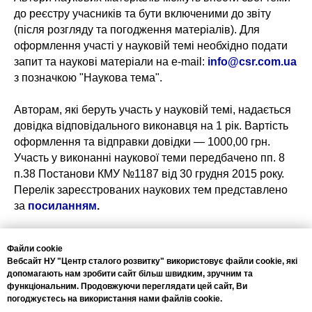
до реєстру учасників та бути включеними до звіту
(після розгляду та погодження матеріалів). Для
оформлення участі у науковій темі необхідно подати
запит та наукові матеріали на e-mail:
info@csr.com.ua
з позначкою "Наукова тема".
Авторам, які беруть участь у науковій темі, надається
довідка відповідального виконавця на 1 рік. Вартість
оформлення та відправки довідки — 1000,00 грн.
Участь у виконанні наукової теми передбачено пп. 8
п.38 Постанови КМУ №1187 від 30 грудня 2015 року.
Перелік зареєстрованих наукових тем представлено
за
посиланням
.
Контактна інформація:
Файли cookie
📞+38(044)222-5889
Вебсайт НУ "Центр сталого розвитку" використовує файли cookie, які
📱+38(067)333-4556
допомагають нам зробити сайт більш швидким, зручним та
📧 info@csr.com.ua
функціональним. Продовжуючи переглядати цей сайт, Ви
погоджуєтесь на використання нами файлів cookie.