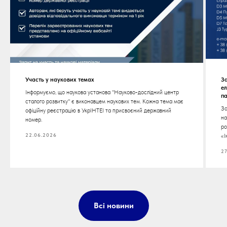
Участь у наукових темах
За
е
Інформуємо, що наукова установа "Науково-дослідний центр
п
сталого розвитку" є виконавцем наукових тем. Кожна тема має
За
офіційну реєстрацію в УкрІНТЕІ та присвоєний державний
на
номер.
ро
22.06.2026
«І
27
Всі новини