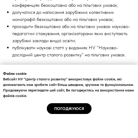
конференціях безкоштовно або на пільгових умовах;
долучатися до написання зарубіжних колективних
монографій безкоштовно або на пільгових умовах;
проходити безкоштовно або на пільгових умовах науково-
педагогічні стажування, організаторами яких виступають
зарубіжні заклади вищої освіти;
публікувати наукові статті у виданнях НУ "Науково-
дослідний центр сталого розвитку" на пільгових умовах.
Запрошуємо стати членом наукового громадського
Файли cookie
об‘єднання!
Вебсайт НУ "Центр сталого розвитку" використовує файли cookie, які
допомагають нам зробити сайт більш швидким, зручним та функціональним.
Детальна інформація
Продовжуючи переглядати цей сайт, Ви погоджуєтесь на використання нами
файлів cookie.
ПОГОДЖУЮСЯ