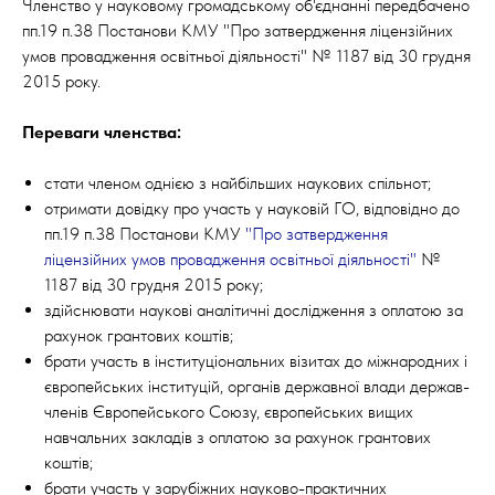
Членство у науковому громадському об'єднанні передбачено
пп.19 п.38 Постанови КМУ "Про затвердження ліцензійних
умов провадження освітньої діяльності" № 1187 від 30 грудня
2015 року.
Переваги членства:
стати членом однією з найбільших наукових спільнот;
отримати довідку про участь у науковій ГО, відповідно до
пп.19 п.38 Постанови КМУ
"
Про затвердження
ліцензійних умов провадження освітньої діяльності
"
№
1187 від 30 грудня 2015 року;
здійснювати наукові аналітичні дослідження з оплатою за
рахунок грантових коштів;
брати участь в інституціональних візитах до міжнародних і
європейських інституцій, органів державної влади держав-
членів Європейського Союзу, європейських вищих
навчальних закладів з оплатою за рахунок грантових
коштів;
брати участь у зарубіжних науково-практичних