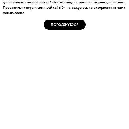
англійською мовою" Європейської асоціації наукових
допомагають нам зробити сайт більш швидким, зручним та функціональним.
редакторів (Лондон, Великобританія) від 14.09.2010 р.
Продовжуючи переглядати цей сайт, Ви погоджуєтесь на використання нами
файлів cookie.
ПОГОДЖУЮСЯ