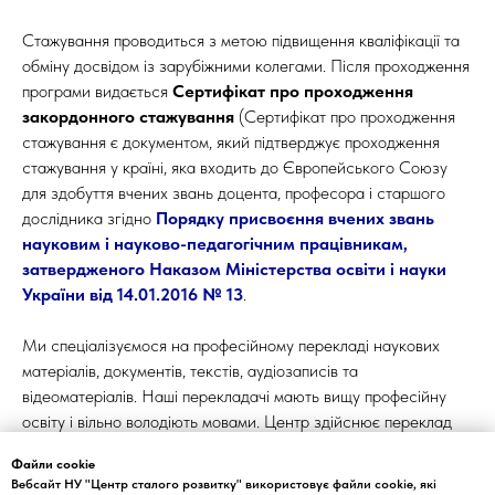
Стажування проводиться з метою підвищення кваліфікації та
обміну досвідом із зарубіжними колегами. Після проходження
програми видається
Сертифікат про проходження
закордонного стажування
(Сертифікат про проходження
стажування є документом, який підтверджує проходження
стажування у країні, яка входить до Європейського Союзу
для здобуття вчених звань доцента, професора і старшого
дослідника згідно
Порядку присвоєння вчених звань
науковим і науково-педагогічним працівникам,
затвердженого Наказом Міністерства освіти і науки
України від 14.01.2016 № 13
.
Ми спеціалізуємося на професійному перекладі наукових
матеріалів, документів, текстів, аудіозаписів та
відеоматеріалів. Наші перекладачі мають вищу професійну
освіту і вільно володіють мовами. Центр здійснює переклад
на англійську мову, згідно "Рекомендацій для авторів і
Файли cookie
перекладачів наукових статей, які повинні бути опубліковані
Вебсайт НУ "Центр сталого розвитку" використовує файли cookie, які