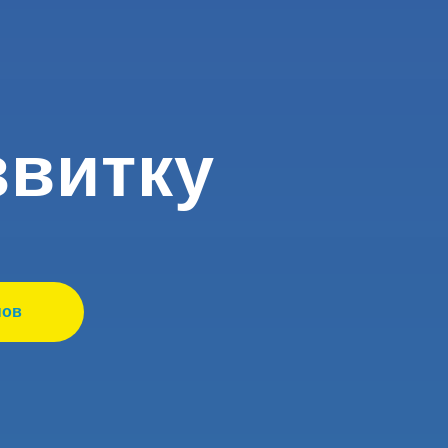
звитку
нов