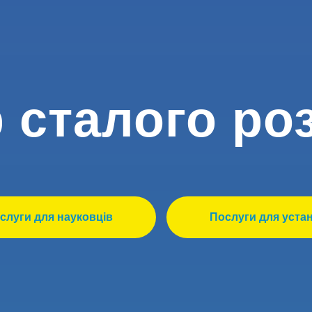
 сталого ро
слуги для науковців
Послуги для уста