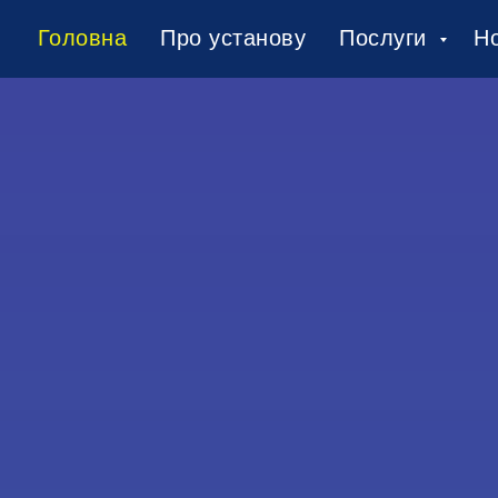
Головна
Про установу
Послуги
Н