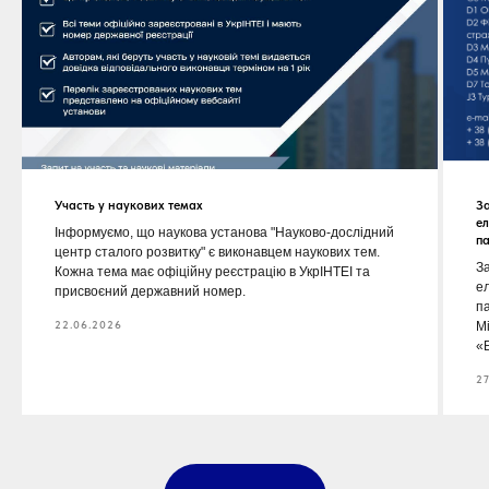
Участь у наукових темах
За
е
Інформуємо, що наукова установа "Науково-дослідний
п
центр сталого розвитку" є виконавцем наукових тем.
За
Кожна тема має офіційну реєстрацію в УкрІНТЕІ та
е
присвоєний державний номер.
п
22.06.2026
М
«Е
27