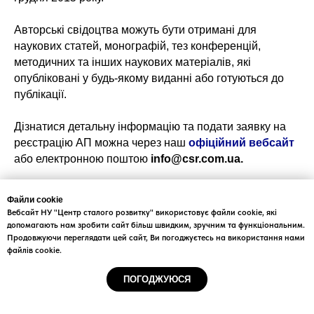
Авторські свідоцтва можуть бути отримані для
наукових статей, монографій, тез конференцій,
методичних та інших наукових матеріалів, які
опубліковані у будь-якому виданні або готуються до
публікації.
Дізнатися детальну інформацію та подати заявку на
реєстрацію АП можна через наш
офіційний вебсайт
або електронною поштою
info@csr.com.ua.
Контактна інформація:
Файли cookie
+38(044)222-5889
Вебсайт НУ "Центр сталого розвитку" використовує файли cookie, які
+38(067)333-4556
допомагають нам зробити сайт більш швидким, зручним та функціональним.
info@csr.com.ua
Продовжуючи переглядати цей сайт, Ви погоджуєтесь на використання нами
файлів cookie.
ПОГОДЖУЮСЯ