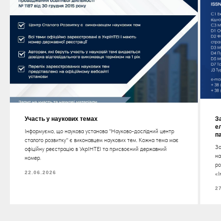
Участь у наукових темах
З
е
Інформуємо, що наукова установа "Науково-дослідний центр
п
сталого розвитку" є виконавцем наукових тем. Кожна тема має
За
офіційну реєстрацію в УкрІНТЕІ та присвоєний державний
на
номер.
ро
22.06.2026
«І
2