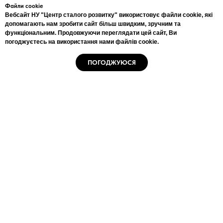
Файли cookie
+38(044)222-5889
Вебсайт НУ "Центр сталого розвитку" використовує файли cookie, які
+38(067)333-4556
допомагають нам зробити сайт більш швидким, зручним та
info@csr.com.ua
функціональним. Продовжуючи переглядати цей сайт, Ви
погоджуєтесь на використання нами файлів cookie.
ПОГОДЖУЮСЯ