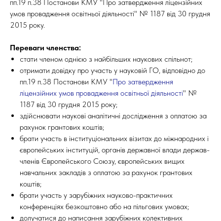
пп.19 п.38 Постанови КМУ "Про затвердження ліцензійних
умов провадження освітньої діяльності" № 1187 від 30 грудня
2015 року.
Переваги членства:
стати членом однією з найбільших наукових спільнот;
отримати довідку про участь у науковій ГО, відповідно до
пп.19 п.38 Постанови КМУ "
Про затвердження
ліцензійних умов провадження освітньої діяльності
" №
1187 від 30 грудня 2015 року;
здійснювати наукові аналітичні дослідження з оплатою за
рахунок грантових коштів;
брати участь в інституціональних візитах до міжнародних і
європейських інституцій, органів державної влади держав-
членів Європейського Союзу, європейських вищих
навчальних закладів з оплатою за рахунок грантових
коштів;
брати участь у зарубіжних науково-практичних
конференціях безкоштовно або на пільгових умовах;
долучатися до написання зарубіжних колективних