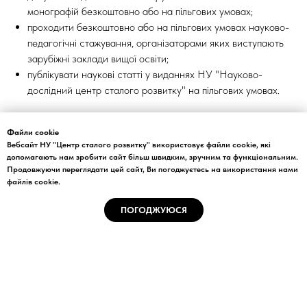
монографій безкоштовно або на пільгових умовах;
проходити безкоштовно або на пільгових умовах науково-
педагогічні стажування, організаторами яких виступають
зарубіжні заклади вищої освіти;
публікувати наукові статті у виданнях НУ "Науково-
дослідний центр сталого розвитку" на пільгових умовах.
Запрошуємо стати членом наукового громадського
Файли cookie
об‘єднання!
Вебсайт НУ "Центр сталого розвитку" використовує файли cookie, які
допомагають нам зробити сайт більш швидким, зручним та функціональним.
Детальна інформація
Продовжуючи переглядати цей сайт, Ви погоджуєтесь на використання нами
файлів cookie.
ПОГОДЖУЮСЯ