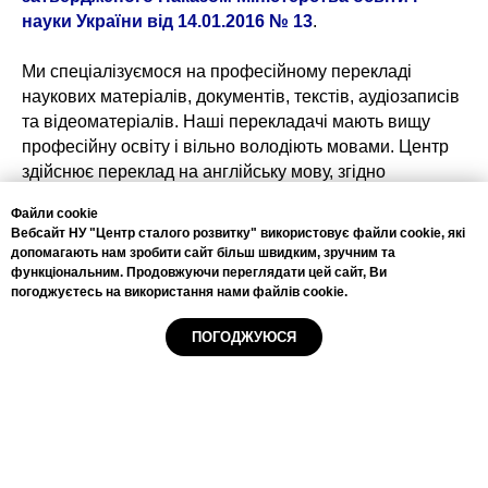
науки України від 14.01.2016 № 13
.
Ми спеціалізуємося на професійному перекладі
наукових матеріалів, документів, текстів, аудіозаписів
та відеоматеріалів. Наші перекладачі мають вищу
професійну освіту і вільно володіють мовами. Центр
здійснює переклад на англійську мову, згідно
"Рекомендацій для авторів і перекладачів наукових
Файли cookie
статей, які повинні бути опубліковані англійською
Вебсайт НУ "Центр сталого розвитку" використовує файли cookie, які
мовою" Європейської асоціації наукових редакторів
допомагають нам зробити сайт більш швидким, зручним та
(Лондон, Великобританія) від 14.09.2010 р.
функціональним. Продовжуючи переглядати цей сайт, Ви
погоджуєтесь на використання нами файлів cookie.
ПОГОДЖУЮСЯ