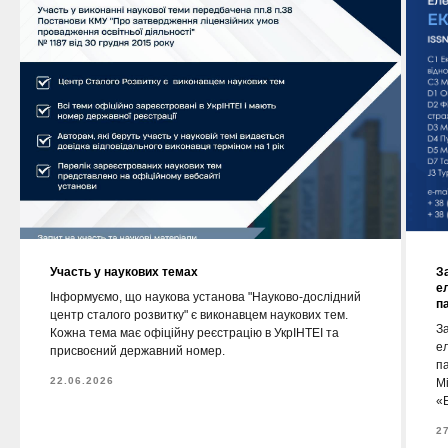
Участь у наукових темах
З
е
Інформуємо, що наукова установа "Науково-дослідний
п
центр сталого розвитку" є виконавцем наукових тем.
За
Кожна тема має офіційну реєстрацію в УкрІНТЕІ та
е
присвоєний державний номер.
п
22.06.2026
М
«Е
2