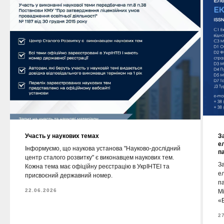
Участь у наукових темах
З
е
Інформуємо, що наукова установа "Науково-дослідний
п
центр сталого розвитку" є виконавцем наукових тем.
За
Кожна тема має офіційну реєстрацію в УкрІНТЕІ та
е
присвоєний державний номер.
п
22.06.2026
М
«Е
2