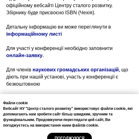
офіційному вебсайті Центру сталого розвитку.
Збірнику буде присвоєно ISBN (Чехія).
Детальну інформацію ви може переглянути в
інформаційному листі
Для участі у конференції необхідно заповнити
онлайн-заявку
.
Для членів
наукових громадських організацій,
що
діють при нашій установі, участь у конференції є
безкоштовною
Контактна інформація:
Файли cookie
+38(044)222-5889
Вебсайт НУ "Центр сталого розвитку" використовує файли cookie, які
+38(067)333-4556
допомагають нам зробити сайт більш швидким, зручним та
info@csr.com.ua
функціональним. Продовжуючи переглядати цей сайт, Ви
погоджуєтесь на використання нами файлів cookie.
ПОГОДЖУЮСЯ