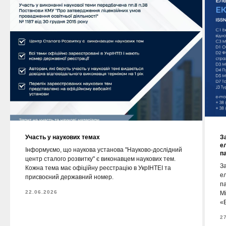
Участь у наукових темах
З
е
Інформуємо, що наукова установа "Науково-дослідний
п
центр сталого розвитку" є виконавцем наукових тем.
За
Кожна тема має офіційну реєстрацію в УкрІНТЕІ та
е
присвоєний державний номер.
п
22.06.2026
М
«Е
2