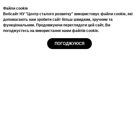
200 $ - для громадян країн Європи (що не входять у
Файли cookie
Євросоюз) та інших країн.
Вебсайт НУ "Центр сталого розвитку" використовує файли cookie, які
допомагають нам зробити сайт більш швидким, зручним та
Детальна інформація
функціональним. Продовжуючи переглядати цей сайт, Ви
погоджуєтесь на використання нами файлів cookie.
ПОГОДЖУЮСЯ