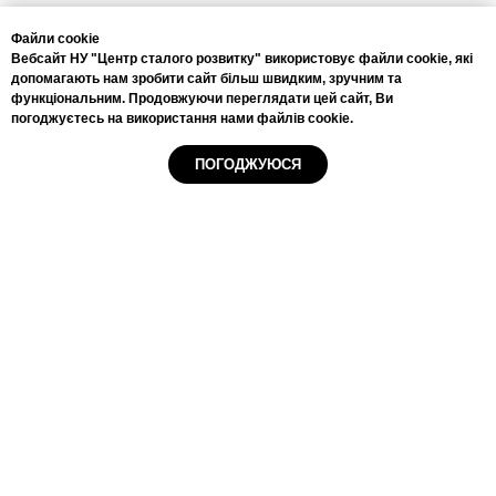
Контактна інформація:
Файли cookie
+38(044)222-5889
Вебсайт НУ "Центр сталого розвитку" використовує файли cookie, які
+38(067)333-4556
допомагають нам зробити сайт більш швидким, зручним та
info@csr.com.ua
функціональним. Продовжуючи переглядати цей сайт, Ви
погоджуєтесь на використання нами файлів cookie.
ПОГОДЖУЮСЯ