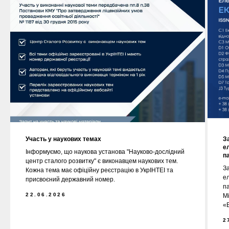
Участь у наукових темах
З
е
Інформуємо, що наукова установа "Науково-дослідний
п
центр сталого розвитку" є виконавцем наукових тем.
За
Кожна тема має офіційну реєстрацію в УкрІНТЕІ та
е
присвоєний державний номер.
п
22.06.2026
М
«Е
2