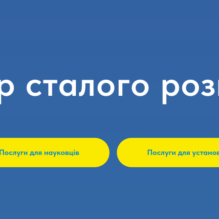
р сталого роз
Послуги для науковців
Послуги для устано