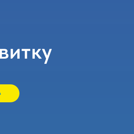
витку
в