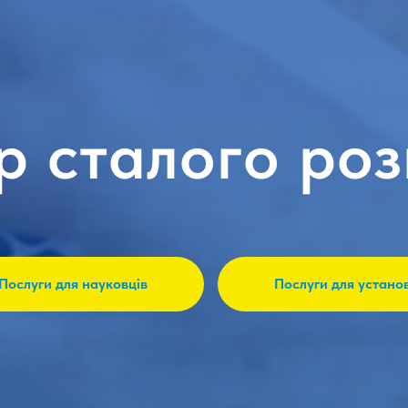
р сталого роз
Послуги для науковців
Послуги для устано