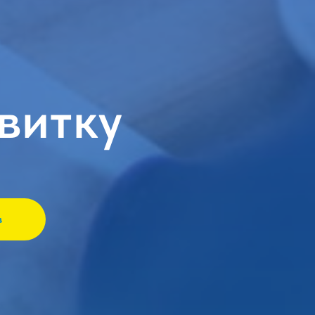
витку
в