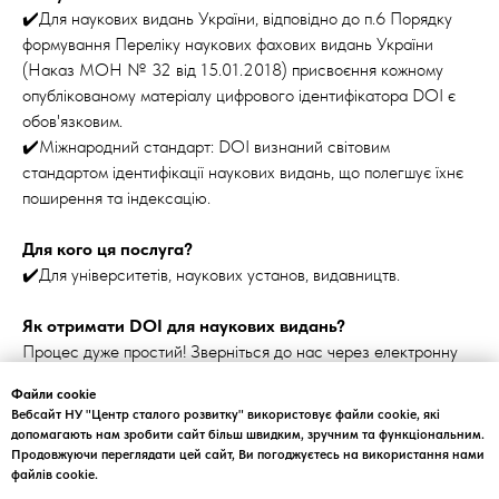
✔️Для наукових видань України, відповідно до п.6 Порядку
формування Переліку наукових фахових видань України
(Наказ МОН № 32 від 15.01.2018) присвоєння кожному
опублікованому матеріалу цифрового ідентифікатора DOI є
обов'язковим.
✔️Міжнародний стандарт: DOI визнаний світовим
стандартом ідентифікації наукових видань, що полегшує їхнє
поширення та індексацію.
Для кого ця послуга?
✔️Для університетів, наукових установ, видавництв.
Як отримати DOI для наукових видань?
Процес дуже простий! Зверніться до нас через електронну
адресу
info@csr.com.ua
.
Ми з радістю вас проконсультуємо
Файли cookie
та надамо всю необхідну інформацію.
Вебсайт НУ "Центр сталого розвитку" використовує файли cookie, які
допомагають нам зробити сайт більш швидким, зручним та функціональним.
Детальніше про присвоєння doi
Продовжуючи переглядати цей сайт, Ви погоджуєтесь на використання нами
файлів cookie.