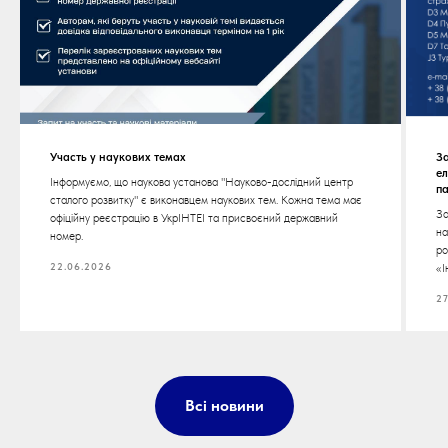
Участь у наукових темах
За
е
Інформуємо, що наукова установа "Науково-дослідний центр
п
сталого розвитку" є виконавцем наукових тем. Кожна тема має
За
офіційну реєстрацію в УкрІНТЕІ та присвоєний державний
на
номер.
ро
22.06.2026
«І
27
Всі новини