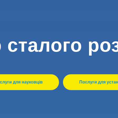
 сталого ро
слуги для науковців
Послуги для уста