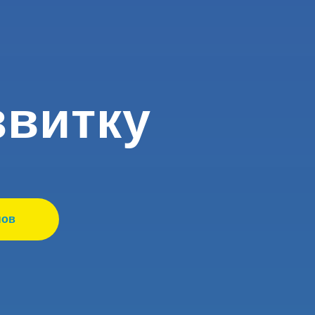
звитку
нов