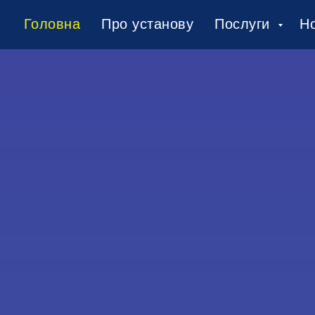
Головна
Про установу
Послуги
Н