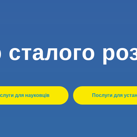
 сталого ро
слуги для науковців
Послуги для уста