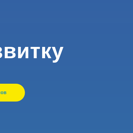
звитку
нов